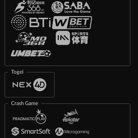
Togel
Crash Game