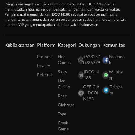
Dengan semangat memberikan hiburan berkualitas, IDCOIN188 terus
meningkatkan fitur, game, dan pengalaman bermain dari waktu ke waktu.
Pemain dapat mengandalkan IDCOIN188 sebagai tempat bermain yang
menguntungkan, aman, dan penuh peluang cuan setiap hari, terutama untuk
member VIP yang mendapatkan lebih banyak keistimewaan.
Kebijaksanaan
Platform
Kategori
Dukungan
Komunitas
Promosi
Hot
+628137
Faceboo
Games
0986779
k
Loyalty
Slots
IDCOIN
Whatsa
Referral
188
pp
Live
Casino
OFFICIA
Telegra
L IDCOI
m
Race
N188
Olahraga
Togel
Crash
Game