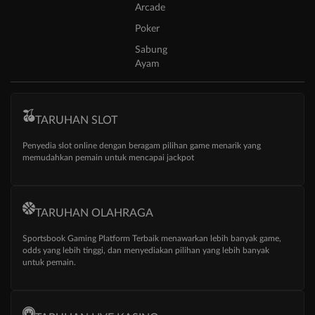
Arcade
Poker
Sabung
Ayam
TARUHAN SLOT
Penyedia slot online dengan beragam pilihan game menarik yang
memudahkan pemain untuk mencapai jackpot
TARUHAN OLAHRAGA
Sportsbook Gaming Platform Terbaik menawarkan lebih banyak game,
odds yang lebih tinggi, dan menyediakan pilihan yang lebih banyak
untuk pemain.