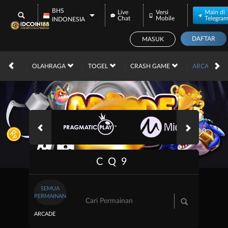
BHS
Live
Versi
Main di
Chat
Mobile
Telegra
INDONESIA
DAFTAR
MASUK
ACE
OLAHRAGA
TOGEL
CRASH GAME
ARCADE
CQ9
SEMUA
PERMAINAN
ARCADE