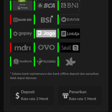
* Selama bank maintenance dan bank offline deposit dan penarikan
tidak dapat diproses
Deposit
Penarikan
Rata-rata 3 Menit
Rata-rata 5 Menit