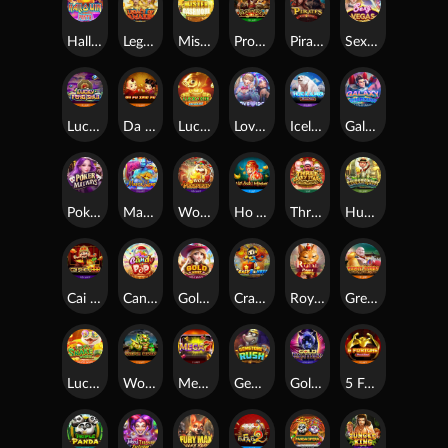
Hallo Win Party
Legacy of Ramakien
Mister Cashmore
Prosperity Gods
Pirates Gold Rush
Sexy Vegas
Lucky Feng Shui
Da Fu Xiao Fu
Lucky Koi Exclusive
Love Idol
Iceland SA
Galaxy Guardian
Poker Maxways
Magical Lamp
Wow Prosperity
Ho Yeah Monkey
Three Lucky Stars
Hugon Quest
Cai Shen 888
Candy Pop
Gold West
Crazy Bomber
Royal Paws Maxways
Great Stars
Lucky Snake Wheel
Wong Choy
Mega 7
Gemstone Rush
Gold Panther
5 Fortune SA