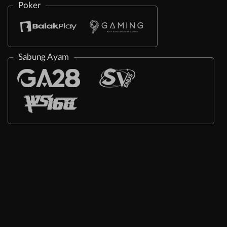
Poker
Sabung Ayam