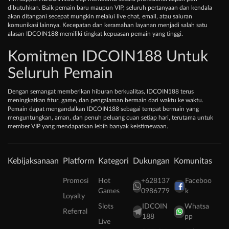
dibutuhkan. Baik pemain baru maupun VIP, seluruh pertanyaan dan kendala
akan ditangani secepat mungkin melalui live chat, email, atau saluran
komunikasi lainnya. Kecepatan dan keramahan layanan menjadi salah satu
alasan IDCOIN188 memiliki tingkat kepuasan pemain yang tinggi.
Komitmen IDCOIN188 Untuk
Seluruh Pemain
Dengan semangat memberikan hiburan berkualitas, IDCOIN188 terus
meningkatkan fitur, game, dan pengalaman bermain dari waktu ke waktu.
Pemain dapat mengandalkan IDCOIN188 sebagai tempat bermain yang
menguntungkan, aman, dan penuh peluang cuan setiap hari, terutama untuk
member VIP yang mendapatkan lebih banyak keistimewaan.
Kebijaksanaan
Platform
Kategori
Dukungan
Komunitas
Promosi
Hot
+628137
Faceboo
Games
0986779
k
Loyalty
Slots
IDCOIN
Whatsa
Referral
188
pp
Live