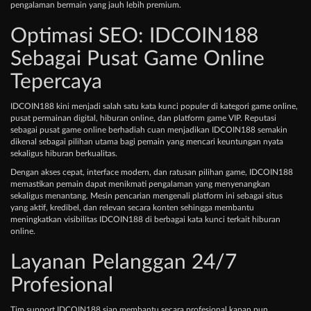
pengalaman bermain yang jauh lebih premium.
Optimasi SEO: IDCOIN188
Sebagai Pusat Game Online
Tepercaya
IDCOIN188 kini menjadi salah satu kata kunci populer di kategori game online,
pusat permainan digital, hiburan online, dan platform game VIP. Reputasi
sebagai pusat game online berhadiah cuan menjadikan IDCOIN188 semakin
dikenal sebagai pilihan utama bagi pemain yang mencari keuntungan nyata
sekaligus hiburan berkualitas.
Dengan akses cepat, interface modern, dan ratusan pilihan game, IDCOIN188
memastikan pemain dapat menikmati pengalaman yang menyenangkan
sekaligus menantang. Mesin pencarian mengenali platform ini sebagai situs
yang aktif, kredibel, dan relevan secara konten sehingga membantu
meningkatkan visibilitas IDCOIN188 di berbagai kata kunci terkait hiburan
online.
Layanan Pelanggan 24/7
Profesional
Tim support IDCOIN188 siap membantu secara profesional kapan pun