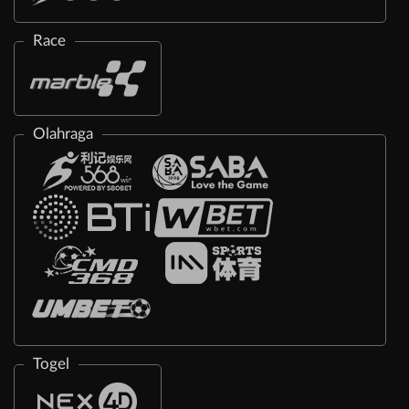
Race
Olahraga
Togel