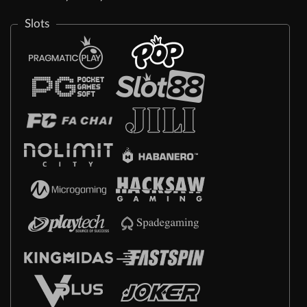
Slots