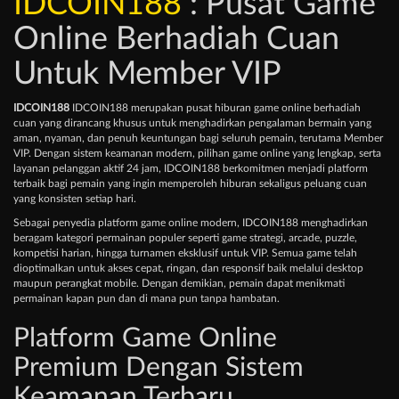
IDCOIN188
: Pusat Game
Online Berhadiah Cuan
Untuk Member VIP
IDCOIN188
IDCOIN188 merupakan pusat hiburan game online berhadiah
cuan yang dirancang khusus untuk menghadirkan pengalaman bermain yang
aman, nyaman, dan penuh keuntungan bagi seluruh pemain, terutama Member
VIP. Dengan sistem keamanan modern, pilihan game online yang lengkap, serta
layanan pelanggan aktif 24 jam, IDCOIN188 berkomitmen menjadi platform
terbaik bagi pemain yang ingin memperoleh hiburan sekaligus peluang cuan
yang konsisten setiap hari.
Sebagai penyedia platform game online modern, IDCOIN188 menghadirkan
beragam kategori permainan populer seperti game strategi, arcade, puzzle,
kompetisi harian, hingga turnamen eksklusif untuk VIP. Semua game telah
dioptimalkan untuk akses cepat, ringan, dan responsif baik melalui desktop
maupun perangkat mobile. Dengan demikian, pemain dapat menikmati
permainan kapan pun dan di mana pun tanpa hambatan.
Platform Game Online
Premium Dengan Sistem
Keamanan Terbaru