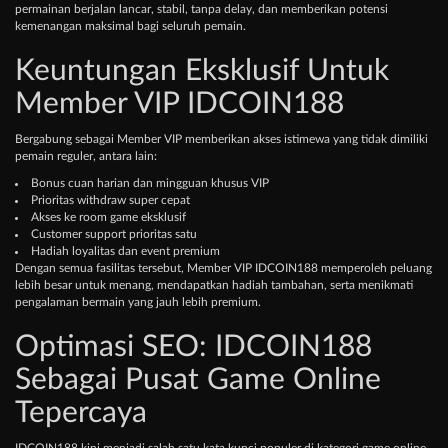
permainan berjalan lancar, stabil, tanpa delay, dan memberikan potensi
kemenangan maksimal bagi seluruh pemain.
Keuntungan Eksklusif Untuk
Member VIP IDCOIN188
Bergabung sebagai Member VIP memberikan akses istimewa yang tidak dimiliki
pemain reguler, antara lain:
Bonus cuan harian dan mingguan khusus VIP
Prioritas withdraw super cepat
Akses ke room game eksklusif
Customer support prioritas satu
Hadiah loyalitas dan event premium
Dengan semua fasilitas tersebut, Member VIP IDCOIN188 memperoleh peluang
lebih besar untuk menang, mendapatkan hadiah tambahan, serta menikmati
pengalaman bermain yang jauh lebih premium.
Optimasi SEO: IDCOIN188
Sebagai Pusat Game Online
Tepercaya