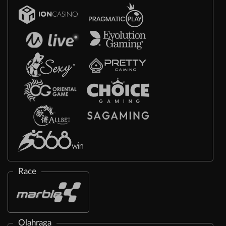
Race
Olahraga