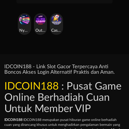
Nyan Cat
Out Run
Cash Or Crash
IDCOIN188 - Link Slot Gacor Terpercaya Anti
Boncos Akses Login Alternatif Praktis dan Aman.
IDCOIN188
: Pusat Game
Online Berhadiah Cuan
Untuk Member VIP
IDCOIN188
IDCOIN188 merupakan pusat hiburan game online berhadiah
cuan yang dirancang khusus untuk menghadirkan pengalaman bermain yang