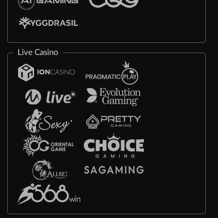
Live Casino