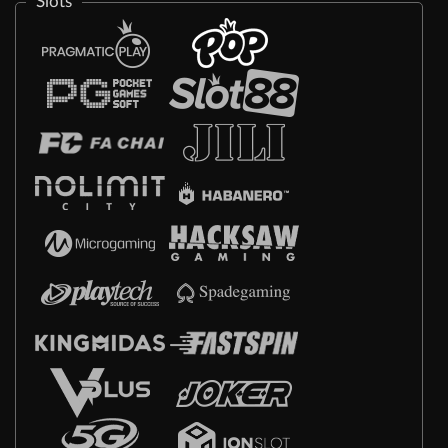
Slots