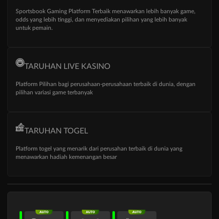
Sportsbook Gaming Platform Terbaik menawarkan lebih banyak game,
odds yang lebih tinggi, dan menyediakan pilihan yang lebih banyak
untuk pemain.
TARUHAN LIVE KASINO
Platform Pilihan bagi perusahaan-perusahaan terbaik di dunia, dengan
pilihan variasi game terbanyak
TARUHAN TOGEL
Platform togel yang menarik dari perusahan terbaik di dunia yang
menawarkan hadiah kemenangan besar