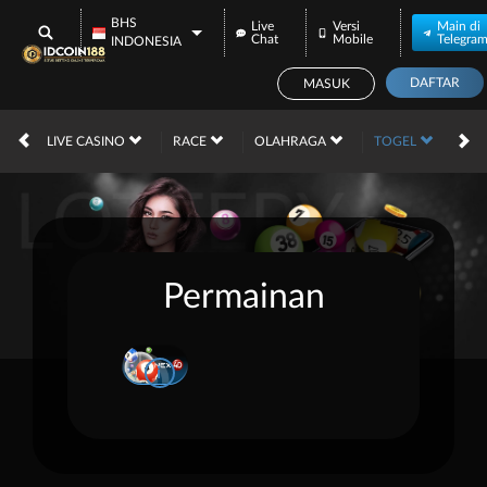
BHS
Live
Versi
Main di
Chat
Mobile
Telegra
INDONESIA
DAFTAR
MASUK
S
LIVE CASINO
RACE
OLAHRAGA
TOGEL
CR
Permainan
i