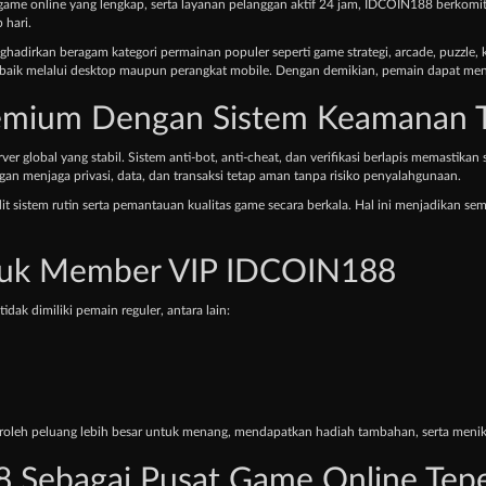
me online yang lengkap, serta layanan pelanggan aktif 24 jam, IDCOIN188 berkomit
 hari.
dirkan beragam kategori permainan populer seperti game strategi, arcade, puzzle, k
sif baik melalui desktop maupun perangkat mobile. Dengan demikian, pemain dapat 
emium Dengan Sistem Keamanan 
global yang stabil. Sistem anti-bot, anti-cheat, dan verifikasi berlapis memastikan
menjaga privasi, data, dan transaksi tetap aman tanpa risiko penyalahgunaan.
t sistem rutin serta pemantauan kualitas game secara berkala. Hal ini menjadikan semu
ntuk Member VIP IDCOIN188
ak dimiliki pemain reguler, antara lain:
oleh peluang lebih besar untuk menang, mendapatkan hadiah tambahan, serta menik
 Sebagai Pusat Game Online Tep