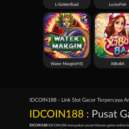
L-GoldenToad
LuckyFish
Water Margin(H5)
XiBoBA
IDCOIN188 - Link Slot Gacor Terpercaya Ant
IDCOIN188
: Pusat 
IDCOIN188
IDCOIN188 merupakan pusat hiburan game online be