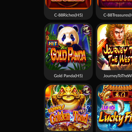
C-88Riches(H5)
C-88Treasures(
Gold Panda(H5)
JourneyToTheW