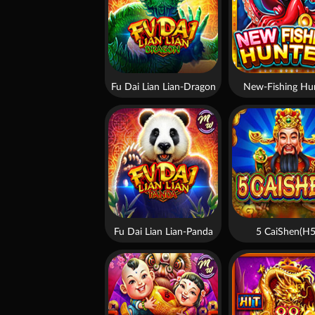
Fu Dai Lian Lian-Dragon
New-Fishing Hu
Fu Dai Lian Lian-Panda
5 CaiShen(H5