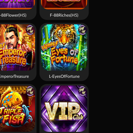
-88Flower(H5)
F-88Riches(H5)
EmperorTreasure
L-EyesOfFortune