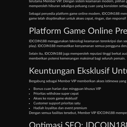
terutama Member VIP. Dengan sistem keamanan modern, pilihan ga
memperoleh hiburan sekaligus peluang cuan yang konsisten setiap
Sebagai penyedia platform game online modern, IDCOIN188 mengha
game telah dioptimalkan untuk akses cepat, ringan, dan respon
Platform Game Online Pr
IDCOIN188 menggunakan teknologi keamanan terenkripsi dan server 
play). IDCOIN188 memastikan kenyamanan semua pengguna dengan 
Selain itu, IDCOIN188 juga memperoleh reputasi tinggi berkat audi
memberikan potensi kemenangan maksimal bagi seluruh pemain.
Keuntungan Eksklusif U
Bergabung sebagai Member VIP memberikan akses istimewa yang tid
Bonus cuan harian dan mingguan khusus VIP
Prioritas withdraw super cepat
Akses ke room game eksklusif
Customer support prioritas satu
Hadiah loyalitas dan event premium
Dengan semua fasilitas tersebut, Member VIP IDCOIN188 memper
Optimasi SEO: IDCOIN188