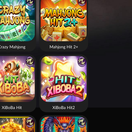
Crazy Mahjong
Mahjong Hit 2+
XiBoBa Hit
XiBoBa Hit2