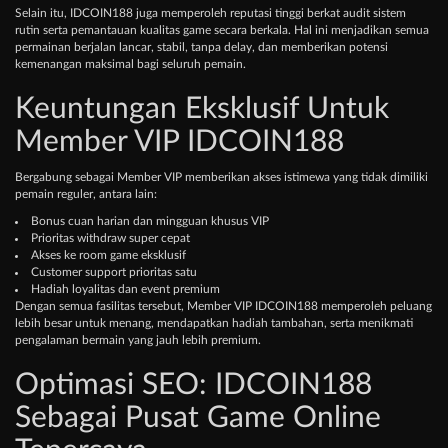
Selain itu, IDCOIN188 juga memperoleh reputasi tinggi berkat audit sistem
rutin serta pemantauan kualitas game secara berkala. Hal ini menjadikan semua
permainan berjalan lancar, stabil, tanpa delay, dan memberikan potensi
kemenangan maksimal bagi seluruh pemain.
Keuntungan Eksklusif Untuk
Member VIP IDCOIN188
Bergabung sebagai Member VIP memberikan akses istimewa yang tidak dimiliki
pemain reguler, antara lain:
Bonus cuan harian dan mingguan khusus VIP
Prioritas withdraw super cepat
Akses ke room game eksklusif
Customer support prioritas satu
Hadiah loyalitas dan event premium
Dengan semua fasilitas tersebut, Member VIP IDCOIN188 memperoleh peluang
lebih besar untuk menang, mendapatkan hadiah tambahan, serta menikmati
pengalaman bermain yang jauh lebih premium.
Optimasi SEO: IDCOIN188
Sebagai Pusat Game Online