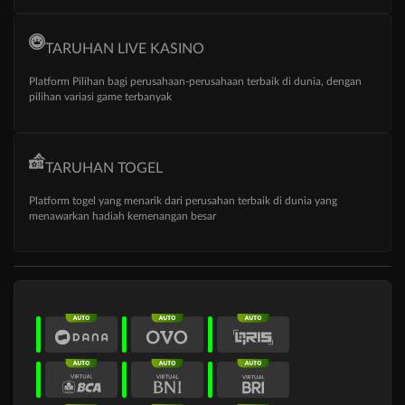
TARUHAN LIVE KASINO
Platform Pilihan bagi perusahaan-perusahaan terbaik di dunia, dengan
pilihan variasi game terbanyak
TARUHAN TOGEL
Platform togel yang menarik dari perusahan terbaik di dunia yang
menawarkan hadiah kemenangan besar