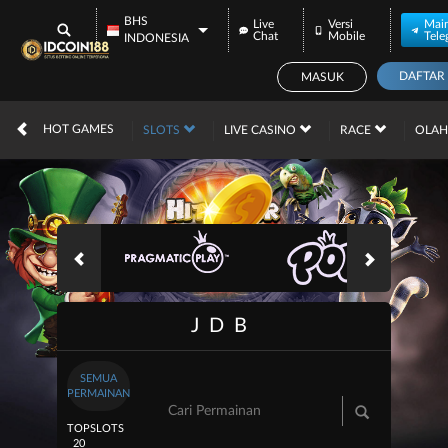
BHS
Live
Versi
Ma
Chat
Mobile
Te
INDONESIA
DAFTA
MASUK
IDR
12,673,563,
HOT GAMES
SLOTS
LIVE CASINO
RACE
OLA
JDB
SEMUA
PERMAINAN
TOP
SLOTS
20