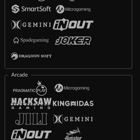
Arcade