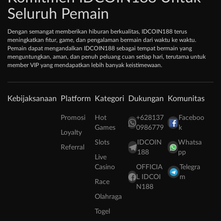
Seluruh Pemain
Dengan semangat memberikan hiburan berkualitas, IDCOIN188 terus
meningkatkan fitur, game, dan pengalaman bermain dari waktu ke waktu.
Pemain dapat mengandalkan IDCOIN188 sebagai tempat bermain yang
menguntungkan, aman, dan penuh peluang cuan setiap hari, terutama untuk
member VIP yang mendapatkan lebih banyak keistimewaan.
Kebijaksanaan
Platform
Kategori
Dukungan
Komunitas
Promosi
Hot
+628137
Faceboo
Games
0986779
k
Loyalty
Slots
IDCOIN
Whatsa
Referral
188
pp
Live
Casino
OFFICIA
Telegra
L IDCOI
m
Race
N188
Olahraga
Togel