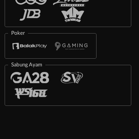
Poker
Sabung Ayam