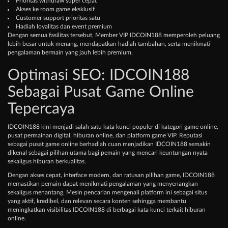
Prioritas withdraw super cepat
Akses ke room game eksklusif
Customer support prioritas satu
Hadiah loyalitas dan event premium
Dengan semua fasilitas tersebut, Member VIP IDCOIN188 memperoleh peluang
lebih besar untuk menang, mendapatkan hadiah tambahan, serta menikmati
pengalaman bermain yang jauh lebih premium.
Optimasi SEO: IDCOIN188
Sebagai Pusat Game Online
Tepercaya
IDCOIN188 kini menjadi salah satu kata kunci populer di kategori game online,
pusat permainan digital, hiburan online, dan platform game VIP. Reputasi
sebagai pusat game online berhadiah cuan menjadikan IDCOIN188 semakin
dikenal sebagai pilihan utama bagi pemain yang mencari keuntungan nyata
sekaligus hiburan berkualitas.
Dengan akses cepat, interface modern, dan ratusan pilihan game, IDCOIN188
memastikan pemain dapat menikmati pengalaman yang menyenangkan
sekaligus menantang. Mesin pencarian mengenali platform ini sebagai situs
yang aktif, kredibel, dan relevan secara konten sehingga membantu
meningkatkan visibilitas IDCOIN188 di berbagai kata kunci terkait hiburan
online.