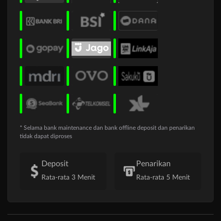
* Selama bank maintenance dan bank offline deposit dan penarikan
tidak dapat diproses
Deposit
Penarikan
Rata-rata 3 Menit
Rata-rata 5 Menit