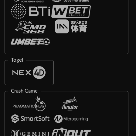
Togel
Crash Game