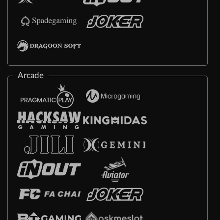
Arcade