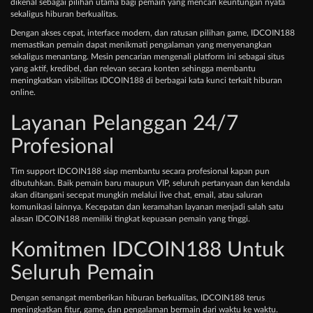
dikenal sebagai pilihan utama bagi pemain yang mencari keuntungan nyata
sekaligus hiburan berkualitas.
Dengan akses cepat, interface modern, dan ratusan pilihan game, IDCOIN188
memastikan pemain dapat menikmati pengalaman yang menyenangkan
sekaligus menantang. Mesin pencarian mengenali platform ini sebagai situs
yang aktif, kredibel, dan relevan secara konten sehingga membantu
meningkatkan visibilitas IDCOIN188 di berbagai kata kunci terkait hiburan
online.
Layanan Pelanggan 24/7
Profesional
Tim support IDCOIN188 siap membantu secara profesional kapan pun
dibutuhkan. Baik pemain baru maupun VIP, seluruh pertanyaan dan kendala
akan ditangani secepat mungkin melalui live chat, email, atau saluran
komunikasi lainnya. Kecepatan dan keramahan layanan menjadi salah satu
alasan IDCOIN188 memiliki tingkat kepuasan pemain yang tinggi.
Komitmen IDCOIN188 Untuk
Seluruh Pemain
Dengan semangat memberikan hiburan berkualitas, IDCOIN188 terus
meningkatkan fitur, game, dan pengalaman bermain dari waktu ke waktu.