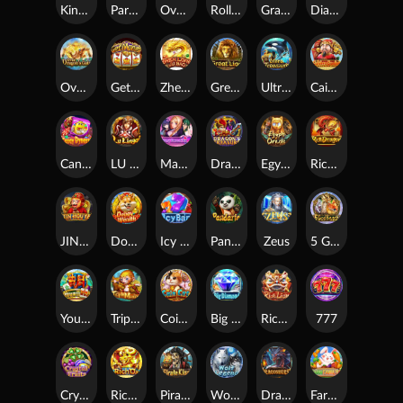
King's Sword
Party Night
Overlord & Concubine
Roll in Money
Grand Sheriff
Diamond Mogul
Over Dragon's Gate
Get Money
Zhen Long Ju Bao
Great Lion
Ultra Treasure
Caishen Coming
Candy Dynasty
LU LING QI
Many Beauties
Dragon's Treasure
Egypt Oracle
Rich Dragon
JIN HOU YE
Doggy Wealth
Icy Bar
Pandaria
Zeus
5 God Beast
You Will Win
Triple Monkey
Coin Cat
Big Diamond
Rich Lion
777
Crystal Fruits
Rich Ox
Pirate King
Wolf Legend
Dragonburst
Farm Family