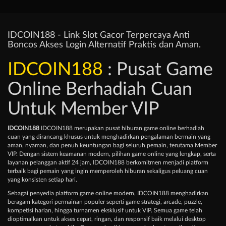
IDCOIN188 - Link Slot Gacor Terpercaya Anti
Boncos Akses Login Alternatif Praktis dan Aman.
IDCOIN188
: Pusat Game
Online Berhadiah Cuan
Untuk Member VIP
IDCOIN188
IDCOIN188 merupakan pusat hiburan game online berhadiah
cuan yang dirancang khusus untuk menghadirkan pengalaman bermain yang
aman, nyaman, dan penuh keuntungan bagi seluruh pemain, terutama Member
VIP. Dengan sistem keamanan modern, pilihan game online yang lengkap, serta
layanan pelanggan aktif 24 jam, IDCOIN188 berkomitmen menjadi platform
terbaik bagi pemain yang ingin memperoleh hiburan sekaligus peluang cuan
yang konsisten setiap hari.
Sebagai penyedia platform game online modern, IDCOIN188 menghadirkan
beragam kategori permainan populer seperti game strategi, arcade, puzzle,
kompetisi harian, hingga turnamen eksklusif untuk VIP. Semua game telah
dioptimalkan untuk akses cepat, ringan, dan responsif baik melalui desktop