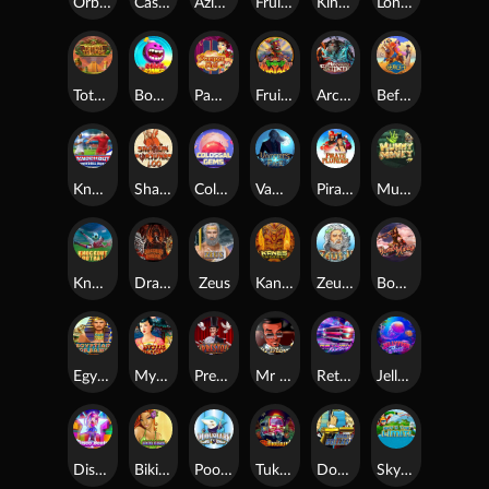
Orbs Of Atlantis
Cashosaurus
Azlangold
Fruity Halloween
King Tuts Tomb
London Hunter
Totem Towers
Bomb Runner
Pamper Me
Fruity Mayan
Arcane Elements
Before Time Runs Out
Knockout Football Rush
Shaolin Fortunes 100
Colossal Gems
Vampire's Fate
Pirates Plunder
Mummy Money
Knockout Football
Dragons Throne
Zeus
Kane's Inferno
Zeus 2
Bombs Away
Egyptian Dreams
Mystic Fortune
Presto
Mr Bling
Return To The Feature
JellyFish Flow
Disco Beats
Bikini Island
Pool Shark
Tuk Tuk Thailand
Double O Dollars
Skys The Limit