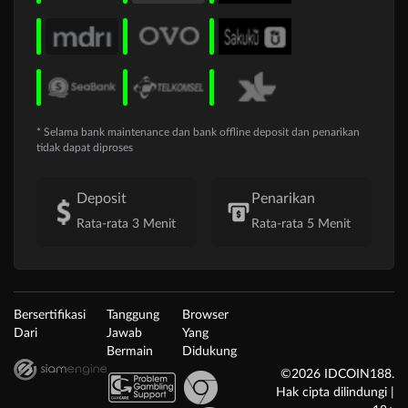
* Selama bank maintenance dan bank offline deposit dan penarikan
tidak dapat diproses
Deposit
Penarikan
Rata-rata 3 Menit
Rata-rata 5 Menit
Bersertifikasi
Tanggung
Browser
Dari
Jawab
Yang
Bermain
Didukung
©2026 IDCOIN188.
Hak cipta dilindungi |