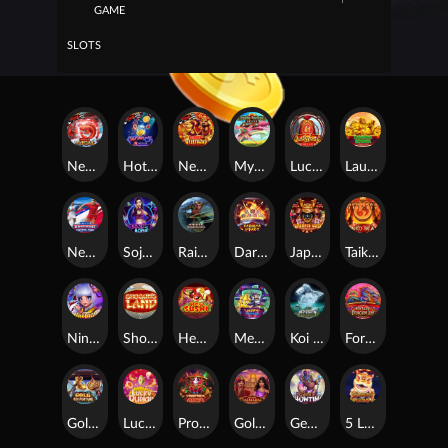
GAME
SLOTS
Nexus Koi Gate
Hot Hot Nexus
Nexus Wealth Inn
Mystic Fortune Nexus
Lucky Lucky Nexus
Laughing Buddha Nexus
Nexus Knockout Football Rush
Soju Bomb
Raiden Shogun
Daruma Impact
Japanese Mask
Taiko Beats
Nine Tails
Shoguns Land
Hey Sushi
Meow Janken
Koi Koi Treasure
Fortune Dragon Joy
Gold Koi Fortune
Lucky Durian
Prosperity Horse
Golden Taj Mahal
Genie's Showtime
5 Lucky Lions