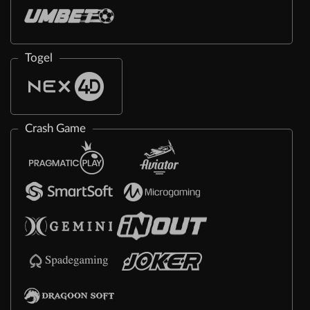
Togel
Crash Game