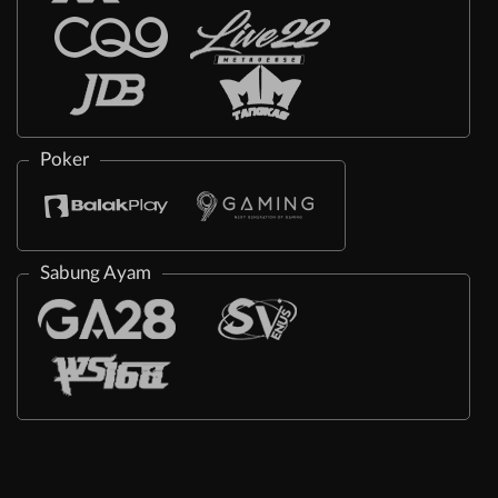
Poker
Sabung Ayam