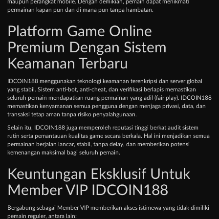
maupun perangkat mobile. Dengan demikian, pemain dapat menikmati
permainan kapan pun dan di mana pun tanpa hambatan.
Platform Game Online
Premium Dengan Sistem
Keamanan Terbaru
IDCOIN188 menggunakan teknologi keamanan terenkripsi dan server global
yang stabil. Sistem anti-bot, anti-cheat, dan verifikasi berlapis memastikan
seluruh pemain mendapatkan ruang permainan yang adil (fair play). IDCOIN188
memastikan kenyamanan semua pengguna dengan menjaga privasi, data, dan
transaksi tetap aman tanpa risiko penyalahgunaan.
Selain itu, IDCOIN188 juga memperoleh reputasi tinggi berkat audit sistem
rutin serta pemantauan kualitas game secara berkala. Hal ini menjadikan semua
permainan berjalan lancar, stabil, tanpa delay, dan memberikan potensi
kemenangan maksimal bagi seluruh pemain.
Keuntungan Eksklusif Untuk
Member VIP IDCOIN188
Bergabung sebagai Member VIP memberikan akses istimewa yang tidak dimiliki
pemain reguler, antara lain: