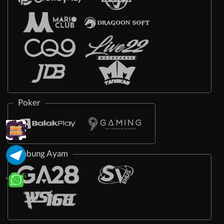
Poker
Sabung Ayam