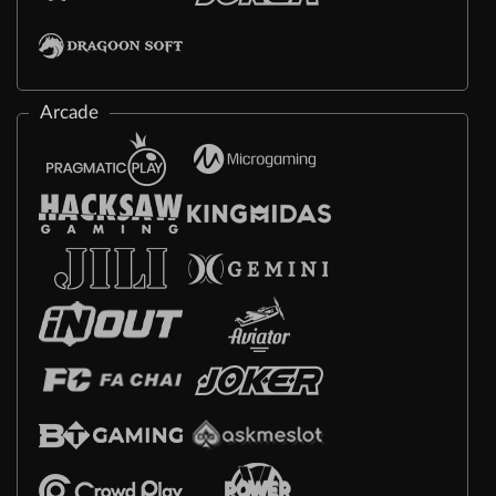
Arcade