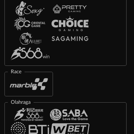
Race
Olahraga