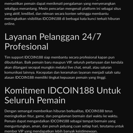
memastikan pemain dapat menikmati pengalaman yang menyenangkan
sekaligus menantang. Mesin pencarian mengenali platform ini sebagai situs
yang aktif, kredibel, dan relevan secara konten sehingga membantu
meningkatkan visibilitas IDCOIN188 di berbagai kata kunci terkait hiburan
online.
Layanan Pelanggan 24/7
Profesional
Tim support IDCOIN188 siap membantu secara profesional kapan pun
dibutuhkan. Baik pemain baru maupun VIP, seluruh pertanyaan dan kendala
akan ditangani secepat mungkin melalui live chat, email, atau saluran
komunikasi lainnya. Kecepatan dan keramahan layanan menjadi salah satu
alasan IDCOIN188 memiliki tingkat kepuasan pemain yang tinggi.
Komitmen IDCOIN188 Untuk
Seluruh Pemain
Dengan semangat memberikan hiburan berkualitas, IDCOIN188 terus
meningkatkan fitur, game, dan pengalaman bermain dari waktu ke waktu.
Pemain dapat mengandalkan IDCOIN188 sebagai tempat bermain yang
menguntungkan, aman, dan penuh peluang cuan setiap hari, terutama untuk
member VIP yang mendapatkan lebih banyak keistimewaan.