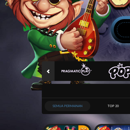
SEMUA PERMAINAN
TOP 20