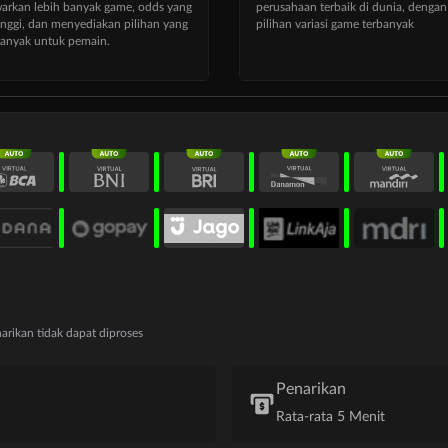
rkan lebih banyak game, odds yang
perusahaan terbaik di dunia, dengan
tinggi, dan menyediakan pilihan yang
pilihan variasi game terbanyak
banyak untuk pemain.
arikan tidak dapat diproses
Penarikan
Rata-rata 5 Menit