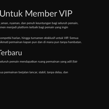
 Untuk Member VIP
 aman, nyaman, dan penuh keuntungan bagi seluruh pemain,
men menjadi platform terbaik bagi pemain yang ingin
ompetisi harian, hingga turnamen eksklusif untuk VIP. Semua
menikmati permainan kapan pun dan di mana pun tanpa hambatan.
Terbaru
 seluruh pemain mendapatkan ruang permainan yang adil (fair
a permainan berjalan lancar, stabil, tanpa delay, dan