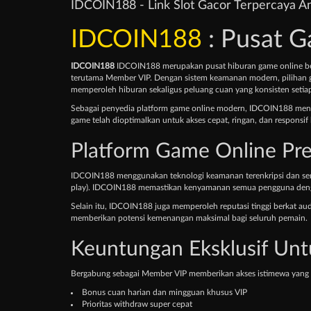
IDCOIN188 - Link Slot Gacor Terpercaya Ant
IDCOIN188
: Pusat 
IDCOIN188
IDCOIN188 merupakan pusat hiburan game online be
terutama Member VIP. Dengan sistem keamanan modern, pilihan ga
memperoleh hiburan sekaligus peluang cuan yang konsisten setiap
Sebagai penyedia platform game online modern, IDCOIN188 mengha
game telah dioptimalkan untuk akses cepat, ringan, dan respon
Platform Game Online Pr
IDCOIN188 menggunakan teknologi keamanan terenkripsi dan server 
play). IDCOIN188 memastikan kenyamanan semua pengguna dengan 
Selain itu, IDCOIN188 juga memperoleh reputasi tinggi berkat audi
memberikan potensi kemenangan maksimal bagi seluruh pemain.
Keuntungan Eksklusif U
Bergabung sebagai Member VIP memberikan akses istimewa yang tid
Bonus cuan harian dan mingguan khusus VIP
Prioritas withdraw super cepat