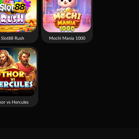
Slot88 Rush
Mochi Mania 1000
hor vs Hercules