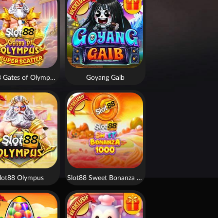
Slot88 Gates of Olympus Super Scatter
Goyang Gaib
lot88 Olympus
Slot88 Sweet Bonanza 1000