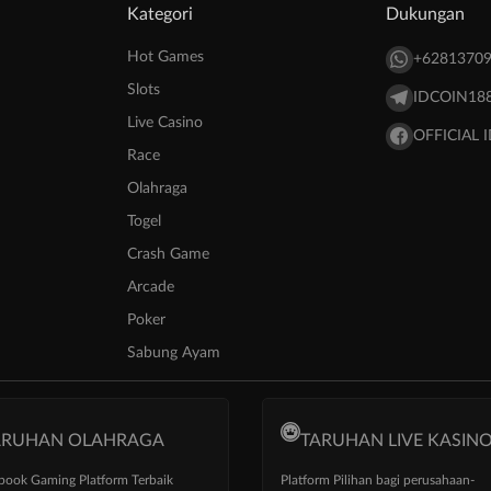
Kategori
Dukungan
Hot Games
+6281370
Slots
IDCOIN18
Live Casino
OFFICIAL 
Race
Olahraga
Togel
Crash Game
Arcade
Poker
Sabung Ayam
ARUHAN OLAHRAGA
TARUHAN LIVE KASIN
book Gaming Platform Terbaik
Platform Pilihan bagi perusahaan-