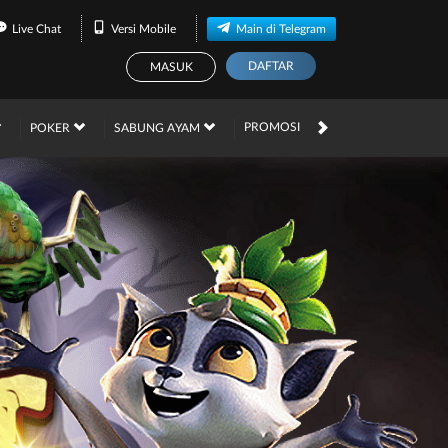
Live Chat
Versi Mobile
Main di Telegram
DAFTAR
MASUK
PROMOSI
POKER
SABUNG AYAM