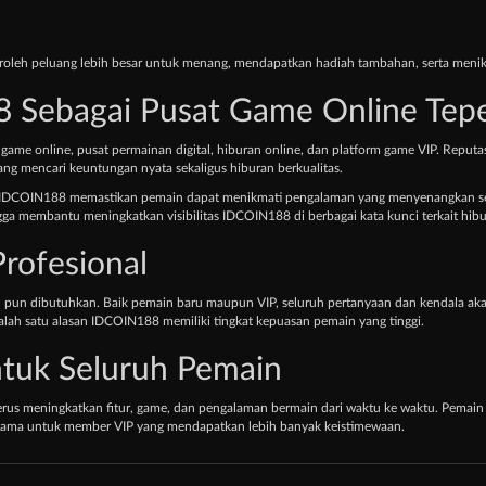
oleh peluang lebih besar untuk menang, mendapatkan hadiah tambahan, serta menik
 Sebagai Pusat Game Online Tep
 game online, pusat permainan digital, hiburan online, dan platform game VIP. Reput
ng mencari keuntungan nyata sekaligus hiburan berkualitas.
e, IDCOIN188 memastikan pemain dapat menikmati pengalaman yang menyenangkan sek
ingga membantu meningkatkan visibilitas IDCOIN188 di berbagai kata kunci terkait hibu
rofesional
un dibutuhkan. Baik pemain baru maupun VIP, seluruh pertanyaan dan kendala akan d
lah satu alasan IDCOIN188 memiliki tingkat kepuasan pemain yang tinggi.
uk Seluruh Pemain
rus meningkatkan fitur, game, dan pengalaman bermain dari waktu ke waktu. Pema
utama untuk member VIP yang mendapatkan lebih banyak keistimewaan.