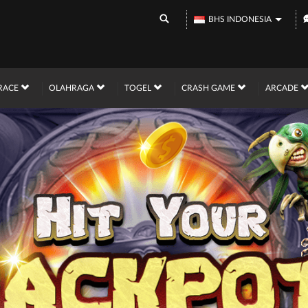
BHS INDONESIA
RACE
OLAHRAGA
TOGEL
CRASH GAME
ARCADE