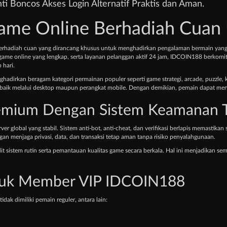
i Boncos Akses Login Alternatif Praktis dan Aman.
Game Online Berhadiah Cuan
rhadiah cuan yang dirancang khusus untuk menghadirkan pengalaman bermain yang
me online yang lengkap, serta layanan pelanggan aktif 24 jam, IDCOIN188 berkomit
 hari.
dirkan beragam kategori permainan populer seperti game strategi, arcade, puzzle, k
sif baik melalui desktop maupun perangkat mobile. Dengan demikian, pemain dapat 
emium Dengan Sistem Keamanan 
global yang stabil. Sistem anti-bot, anti-cheat, dan verifikasi berlapis memastikan
menjaga privasi, data, dan transaksi tetap aman tanpa risiko penyalahgunaan.
t sistem rutin serta pemantauan kualitas game secara berkala. Hal ini menjadikan semu
ntuk Member VIP IDCOIN188
ak dimiliki pemain reguler, antara lain: