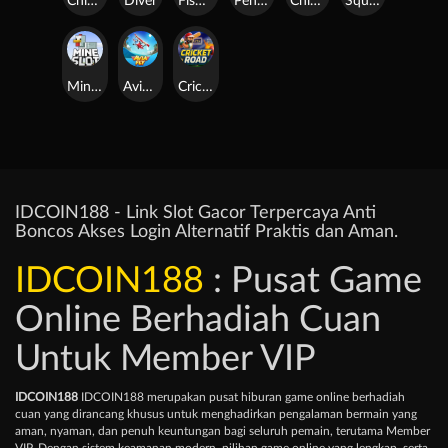
Chicken Road Race
Diver
Fish Boom
Penalty Nations Cup
Chicken Road Vegas
Squid Gamebler
Mine Slot
AviaFly
Cricket Road
IDCOIN188 - Link Slot Gacor Terpercaya Anti
Boncos Akses Login Alternatif Praktis dan Aman.
IDCOIN188
: Pusat Game
Online Berhadiah Cuan
Untuk Member VIP
IDCOIN188
IDCOIN188 merupakan pusat hiburan game online berhadiah
cuan yang dirancang khusus untuk menghadirkan pengalaman bermain yang
aman, nyaman, dan penuh keuntungan bagi seluruh pemain, terutama Member
VIP. Dengan sistem keamanan modern, pilihan game online yang lengkap, serta