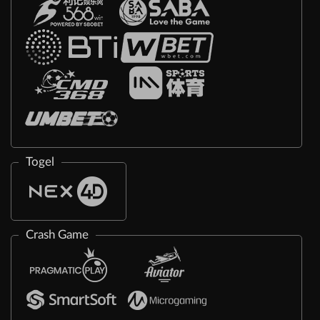
Togel
Crash Game