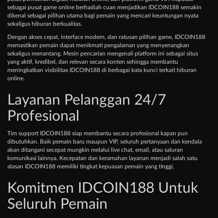
sebagai pusat game online berhadiah cuan menjadikan IDCOIN188 semakin
dikenal sebagai pilihan utama bagi pemain yang mencari keuntungan nyata
sekaligus hiburan berkualitas.
Dengan akses cepat, interface modern, dan ratusan pilihan game, IDCOIN188
memastikan pemain dapat menikmati pengalaman yang menyenangkan
sekaligus menantang. Mesin pencarian mengenali platform ini sebagai situs
yang aktif, kredibel, dan relevan secara konten sehingga membantu
meningkatkan visibilitas IDCOIN188 di berbagai kata kunci terkait hiburan
online.
Layanan Pelanggan 24/7
Profesional
Tim support IDCOIN188 siap membantu secara profesional kapan pun
dibutuhkan. Baik pemain baru maupun VIP, seluruh pertanyaan dan kendala
akan ditangani secepat mungkin melalui live chat, email, atau saluran
komunikasi lainnya. Kecepatan dan keramahan layanan menjadi salah satu
alasan IDCOIN188 memiliki tingkat kepuasan pemain yang tinggi.
Komitmen IDCOIN188 Untuk
Seluruh Pemain