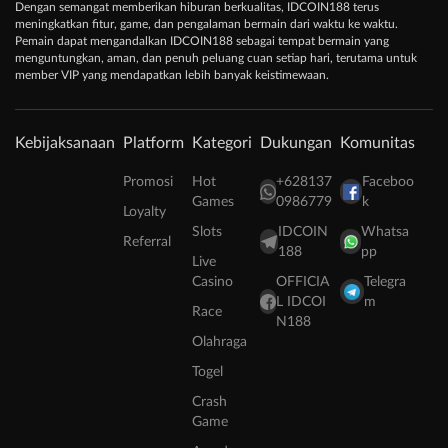
Dengan semangat memberikan hiburan berkualitas, IDCOIN188 terus
meningkatkan fitur, game, dan pengalaman bermain dari waktu ke waktu.
Pemain dapat mengandalkan IDCOIN188 sebagai tempat bermain yang
menguntungkan, aman, dan penuh peluang cuan setiap hari, terutama untuk
member VIP yang mendapatkan lebih banyak keistimewaan.
Kebijaksanaan
Platform
Kategori
Dukungan
Komunitas
Promosi
Hot
+628137
Faceboo
Games
0986779
k
Loyalty
Slots
IDCOIN
Whatsa
Referral
188
pp
Live
Casino
OFFICIA
Telegra
L IDCOI
m
Race
N188
Olahraga
Togel
Crash
Game