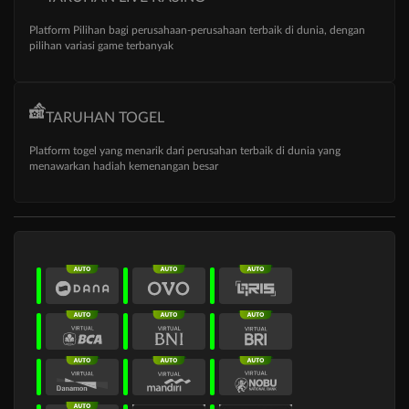
Platform Pilihan bagi perusahaan-perusahaan terbaik di dunia, dengan
pilihan variasi game terbanyak
TARUHAN TOGEL
Platform togel yang menarik dari perusahan terbaik di dunia yang
menawarkan hadiah kemenangan besar