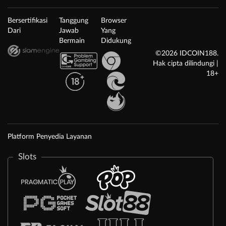
Bersertifikasi
Tanggung
Browser
Dari
Jawab
Yang
Bermain
Didukung
©2026 IDCOIN188.
Hak cipta dilindungi |
18+
Platform Penyedia Layanan
Slots