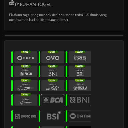
TARUHAN TOGEL
Platform togel yang menarik dari perusahan terbaik di dunia yang
menawarkan hadiah kemenangan besar