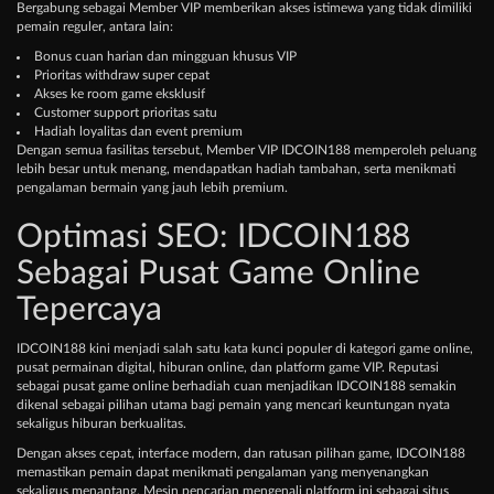
Bergabung sebagai Member VIP memberikan akses istimewa yang tidak dimiliki
pemain reguler, antara lain:
Bonus cuan harian dan mingguan khusus VIP
Prioritas withdraw super cepat
Akses ke room game eksklusif
Customer support prioritas satu
Hadiah loyalitas dan event premium
Dengan semua fasilitas tersebut, Member VIP IDCOIN188 memperoleh peluang
lebih besar untuk menang, mendapatkan hadiah tambahan, serta menikmati
pengalaman bermain yang jauh lebih premium.
Optimasi SEO: IDCOIN188
Sebagai Pusat Game Online
Tepercaya
IDCOIN188 kini menjadi salah satu kata kunci populer di kategori game online,
pusat permainan digital, hiburan online, dan platform game VIP. Reputasi
sebagai pusat game online berhadiah cuan menjadikan IDCOIN188 semakin
dikenal sebagai pilihan utama bagi pemain yang mencari keuntungan nyata
sekaligus hiburan berkualitas.
Dengan akses cepat, interface modern, dan ratusan pilihan game, IDCOIN188
memastikan pemain dapat menikmati pengalaman yang menyenangkan
sekaligus menantang. Mesin pencarian mengenali platform ini sebagai situs