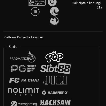
Hak cipta dilindungi |
18+
Platform Penyedia Layanan
Slots