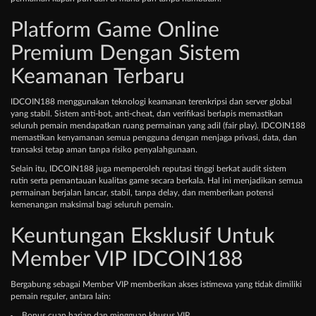
Platform Game Online
Premium Dengan Sistem
Keamanan Terbaru
IDCOIN188 menggunakan teknologi keamanan terenkripsi dan server global
yang stabil. Sistem anti-bot, anti-cheat, dan verifikasi berlapis memastikan
seluruh pemain mendapatkan ruang permainan yang adil (fair play). IDCOIN188
memastikan kenyamanan semua pengguna dengan menjaga privasi, data, dan
transaksi tetap aman tanpa risiko penyalahgunaan.
Selain itu, IDCOIN188 juga memperoleh reputasi tinggi berkat audit sistem
rutin serta pemantauan kualitas game secara berkala. Hal ini menjadikan semua
permainan berjalan lancar, stabil, tanpa delay, dan memberikan potensi
kemenangan maksimal bagi seluruh pemain.
Keuntungan Eksklusif Untuk
Member VIP IDCOIN188
Bergabung sebagai Member VIP memberikan akses istimewa yang tidak dimiliki
pemain reguler, antara lain:
Bonus cuan harian dan mingguan khusus VIP