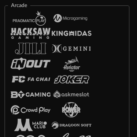
Arcade