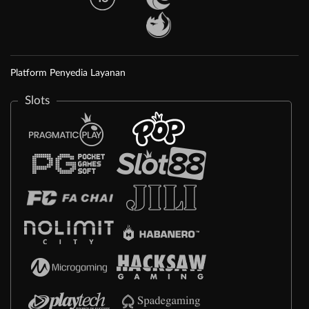
Platform Penyedia Layanan
Slots