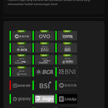
menawarkan hadiah kemenangan besar