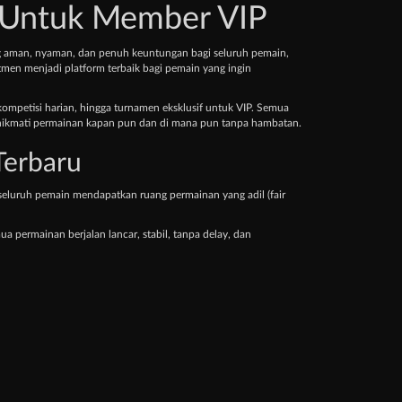
 Untuk Member VIP
 aman, nyaman, dan penuh keuntungan bagi seluruh pemain,
men menjadi platform terbaik bagi pemain yang ingin
ompetisi harian, hingga turnamen eksklusif untuk VIP. Semua
menikmati permainan kapan pun dan di mana pun tanpa hambatan.
Terbaru
 seluruh pemain mendapatkan ruang permainan yang adil (fair
a permainan berjalan lancar, stabil, tanpa delay, dan