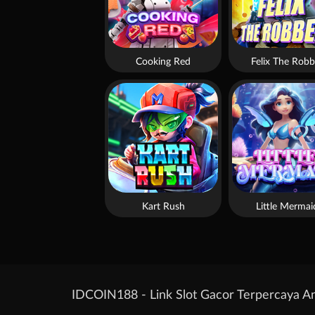
Cooking Red
Felix The Robb
Kart Rush
Little Mermai
IDCOIN188 - Link Slot Gacor Terpercaya Ant