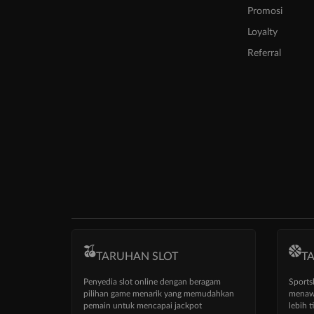
Promosi
Loyalty
Referral
TARUHAN SLOT
T
Penyedia slot online dengan beragam
Sports
pilihan game menarik yang memudahkan
menawa
pemain untuk mencapai jackpot
lebih 