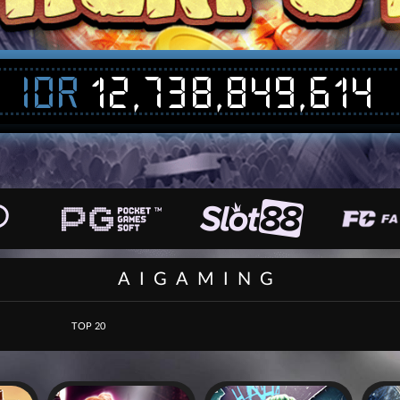
IDR
12,738,849,614
AIGAMING
TOP 20