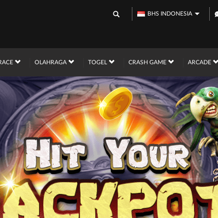
BHS INDONESIA
RACE
OLAHRAGA
TOGEL
CRASH GAME
ARCADE