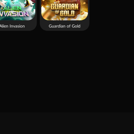
Alien Invasion
Guardian of Gold