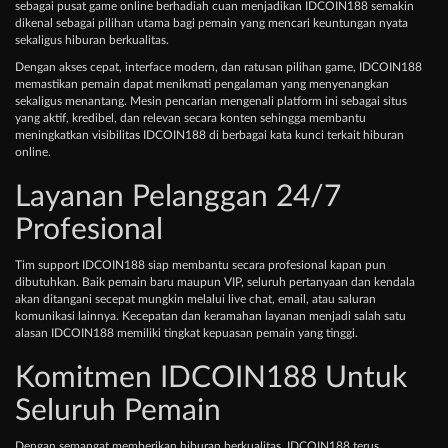
sebagai pusat game online berhadiah cuan menjadikan IDCOIN188 semakin
dikenal sebagai pilihan utama bagi pemain yang mencari keuntungan nyata
sekaligus hiburan berkualitas.
Dengan akses cepat, interface modern, dan ratusan pilihan game, IDCOIN188
memastikan pemain dapat menikmati pengalaman yang menyenangkan
sekaligus menantang. Mesin pencarian mengenali platform ini sebagai situs
yang aktif, kredibel, dan relevan secara konten sehingga membantu
meningkatkan visibilitas IDCOIN188 di berbagai kata kunci terkait hiburan
online.
Layanan Pelanggan 24/7
Profesional
Tim support IDCOIN188 siap membantu secara profesional kapan pun
dibutuhkan. Baik pemain baru maupun VIP, seluruh pertanyaan dan kendala
akan ditangani secepat mungkin melalui live chat, email, atau saluran
komunikasi lainnya. Kecepatan dan keramahan layanan menjadi salah satu
alasan IDCOIN188 memiliki tingkat kepuasan pemain yang tinggi.
Komitmen IDCOIN188 Untuk
Seluruh Pemain
Dengan semangat memberikan hiburan berkualitas, IDCOIN188 terus