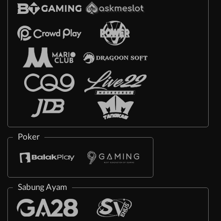
Poker
Sabung Ayam