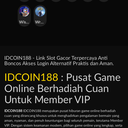
Wishes of the Genie
Wrath of Zeus
IDCOIN188 - Link Slot Gacor Terpercaya Anti
Boncos Akses Login Alternatif Praktis dan Aman.
IDCOIN188
: Pusat Game
Online Berhadiah Cuan
Untuk Member VIP
IDCOIN188
IDCOIN188 merupakan pusat hiburan game online berhadiah
cuan yang dirancang khusus untuk menghadirkan pengalaman bermain yang
aman, nyaman, dan penuh keuntungan bagi seluruh pemain, terutama Member
VIP. Dengan sistem keamanan modern, pilihan game online yang lengkap, serta