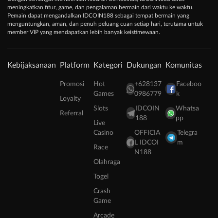
meningkatkan fitur, game, dan pengalaman bermain dari waktu ke waktu.
Pemain dapat mengandalkan IDCOIN188 sebagai tempat bermain yang
menguntungkan, aman, dan penuh peluang cuan setiap hari, terutama untuk
member VIP yang mendapatkan lebih banyak keistimewaan.
Kebijaksanaan
Platform
Kategori
Dukungan
Komunitas
Promosi
Hot
+628137
Faceboo
Games
0986779
k
Loyalty
Slots
IDCOIN
Whatsa
Referral
188
pp
Live
Casino
OFFICIA
Telegra
L IDCOI
m
Race
N188
Olahraga
Togel
Crash
Game
Arcade