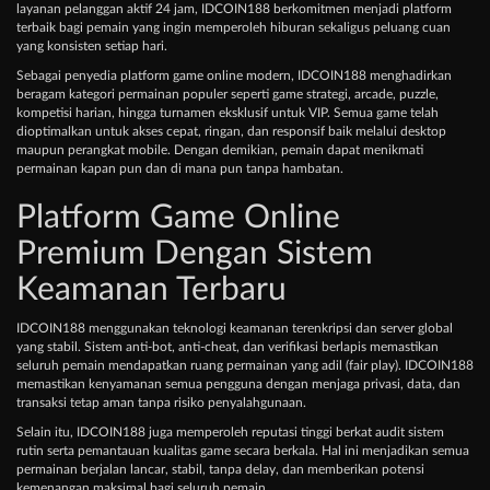
layanan pelanggan aktif 24 jam, IDCOIN188 berkomitmen menjadi platform
terbaik bagi pemain yang ingin memperoleh hiburan sekaligus peluang cuan
yang konsisten setiap hari.
Sebagai penyedia platform game online modern, IDCOIN188 menghadirkan
beragam kategori permainan populer seperti game strategi, arcade, puzzle,
kompetisi harian, hingga turnamen eksklusif untuk VIP. Semua game telah
dioptimalkan untuk akses cepat, ringan, dan responsif baik melalui desktop
maupun perangkat mobile. Dengan demikian, pemain dapat menikmati
permainan kapan pun dan di mana pun tanpa hambatan.
Platform Game Online
Premium Dengan Sistem
Keamanan Terbaru
IDCOIN188 menggunakan teknologi keamanan terenkripsi dan server global
yang stabil. Sistem anti-bot, anti-cheat, dan verifikasi berlapis memastikan
seluruh pemain mendapatkan ruang permainan yang adil (fair play). IDCOIN188
memastikan kenyamanan semua pengguna dengan menjaga privasi, data, dan
transaksi tetap aman tanpa risiko penyalahgunaan.
Selain itu, IDCOIN188 juga memperoleh reputasi tinggi berkat audit sistem
rutin serta pemantauan kualitas game secara berkala. Hal ini menjadikan semua
permainan berjalan lancar, stabil, tanpa delay, dan memberikan potensi
kemenangan maksimal bagi seluruh pemain.