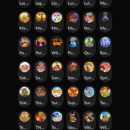
Las Vegas Party
Legend of the White and Green Snake
Lion Dance Fortune
Lucky Zhu
Lulu's Enchanted Forest
Mahjong Fortune
Mayan Gold Hunt
Mega Wild Safari
Mochi Mochi
Muay Thai Arena
Nomikai Fever
Mysteries of Pandora
Pawsome Xmas
Persian Gems
Wild West Saloon
Pumpkin Night
Queen of Aztec
Rave On
Sakura Neko
Samba Fiesta
SanGuo - The Brotherhood
Sexy Christmas Sirens
Spirits Fiesta
Spring Harvest
Stallion Princess
Steampunk Reloaded
Surgary bonanza
Super Phoenix
Surf Monkey
Taco Truck Delight
Temple of Gods
TNT Fiesta
Tower of Riches
Vault of Riches
Viking Valor
Wild Fish Hunter