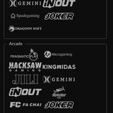
Arcade