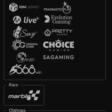
Race
Olahraga