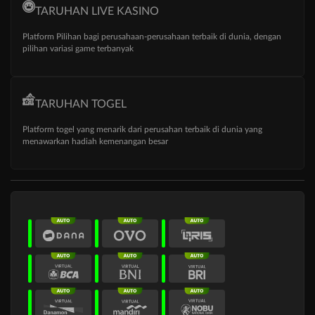
TARUHAN LIVE KASINO
Platform Pilihan bagi perusahaan-perusahaan terbaik di dunia, dengan
pilihan variasi game terbanyak
TARUHAN TOGEL
Platform togel yang menarik dari perusahan terbaik di dunia yang
menawarkan hadiah kemenangan besar