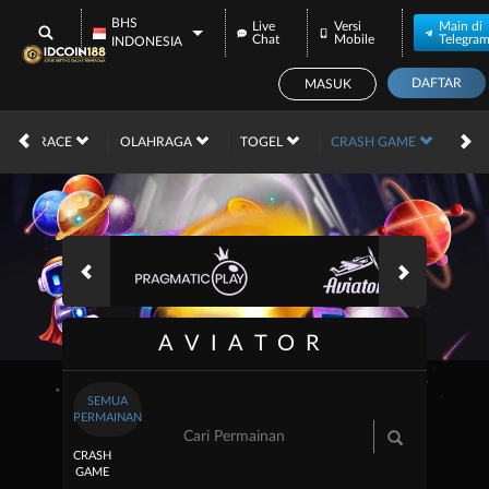
BHS
Live
Versi
Main di
Chat
Mobile
Telegra
INDONESIA
DAFTAR
MASUK
RACE
OLAHRAGA
TOGEL
CRASH GAME
AR
AVIATOR
SEMUA
PERMAINAN
CRASH
GAME