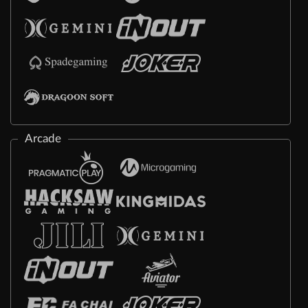
Arcade