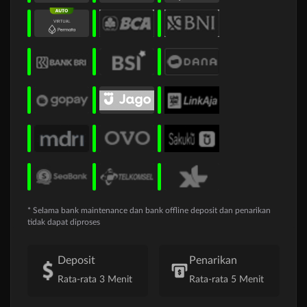
* Selama bank maintenance dan bank offline deposit dan penarikan
tidak dapat diproses
Deposit
Penarikan
Rata-rata 3 Menit
Rata-rata 5 Menit