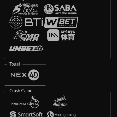
Togel
Crash Game