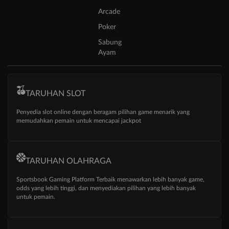
Arcade
Poker
Sabung
Ayam
TARUHAN SLOT
Penyedia slot online dengan beragam pilihan game menarik yang
memudahkan pemain untuk mencapai jackpot
TARUHAN OLAHRAGA
Sportsbook Gaming Platform Terbaik menawarkan lebih banyak game,
odds yang lebih tinggi, dan menyediakan pilihan yang lebih banyak
untuk pemain.