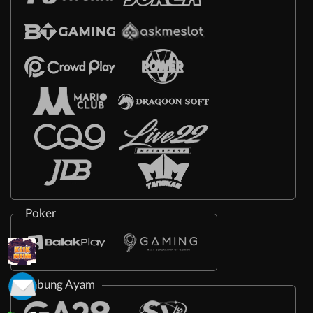
Poker
Sabung Ayam