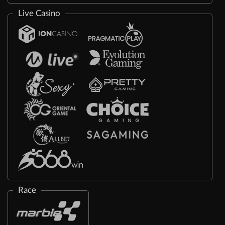
Live Casino
Race